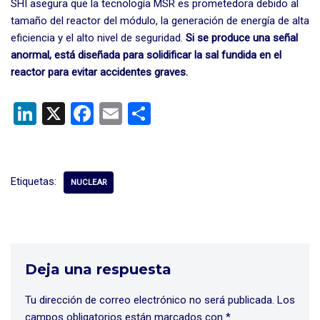
SHI asegura que la tecnología MSR es prometedora debido al
tamaño del reactor del módulo, la generación de energía de alta
eficiencia y el alto nivel de seguridad.
Si se produce una señal
anormal, está diseñada para solidificar la sal fundida en el
reactor para evitar accidentes graves.
Li
X
F
E
C
n
a
m
o
ke
ce
ail
m
dI
b
p
Etiquetas:
NUCLEAR
n
o
ar
o
tir
k
Deja una respuesta
Tu dirección de correo electrónico no será publicada.
Los
campos obligatorios están marcados con
*