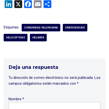
Li
X
F
E
C
n
a
m
o
ke
ce
ail
m
dI
b
p
Etiquetas:
COMUNIDAD VALENCIANA
EMERGENCIAS
n
o
ar
HELICÓPTERO
HELIMER
o
tir
k
Deja una respuesta
Tu dirección de correo electrónico no será publicada.
Los
campos obligatorios están marcados con
*
Nombre
*