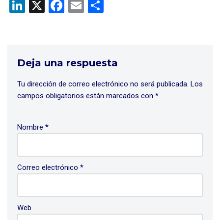
Li
X
F
E
C
n
a
m
o
ke
ce
ail
m
dI
b
p
Deja una respuesta
n
o
ar
o
tir
Tu dirección de correo electrónico no será publicada.
Los
k
campos obligatorios están marcados con
*
Nombre
*
Correo electrónico
*
Web