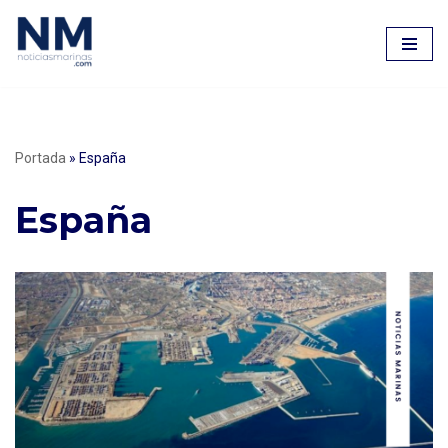
Saltar
al
contenido
Portada
»
España
España