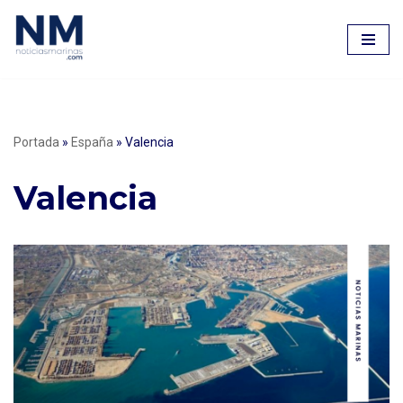
Saltar
al
contenido
Portada
»
España
»
Valencia
Valencia