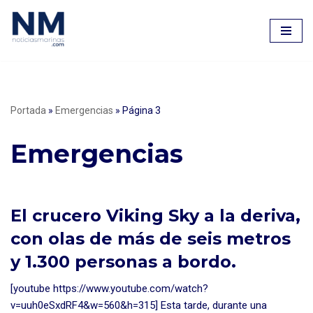
Saltar
al
contenido
Portada
»
Emergencias
»
Página 3
Emergencias
El crucero Viking Sky a la deriva,
con olas de más de seis metros
y 1.300 personas a bordo.
[youtube https://www.youtube.com/watch?
v=uuh0eSxdRF4&w=560&h=315] Esta tarde, durante una